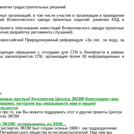
ринятии градостроительных решений.
ых организаций, в том числе участие в организации и проведении
ций Всеволожского завода прокатных изделий, развязки КАД в
проекту обоснования инвестиций Всеволожского завода прокатных
ючая разработку регламента слушаний).
ероссийский Природоохранный референдум «За лес, за воду, за
онцепции обращения с отходами для СПб и Ленобласти в рамках
иза законопроектов СПб; организация более 50 информационных и
-8
аемые друзья! Коллектив Центра ЭКОМ благодарит вас
одержку, которую вы оказываете нам и нашей
ельности
я про то, как Вы можете поддержать этот и другие проекты Центра
ртиз ЭКОМ.
 ЭКОМ: оглядываясь из 2008...
 экспертиз ЭКОМ был создан осенью 1999 г. как подразделение
-Петербургского общества естествоиспытателей. Над чем мы