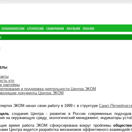
специалистам
студентам
гражданам
друзьям
прочее
с
с
ЕЛЫ
такты
есть кто
и партнёры
ертвования и поддержка деятельности Центра ЭКОМ
оводящие документы Центра ЭКОМ
пертиз ЭКОМ начал свою работу в 1999 г. в структуре
Санкт-Петербургс
 цель
создания Центра - развитие в России современных подходов
ия на окружающую среду, экологический менеджмент, индикаторы устойч
ящее время работа ЭКОМ сфокусирована вокруг проблемы
обществе
ками Центра ведется разработка механизмов эффективного взаимодейст