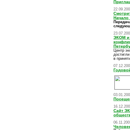
Приглаш
22.09.20
Смотрит
Начало 
Передач
следующ
23.07.20
ЭКОМ и 
конфлик
Петерб
Центр эк
достигли
в принят
07.12.20
Годовой
03.01.20
Посеще
16.12.20
Сайт Э
общест
06.11.200
Человек