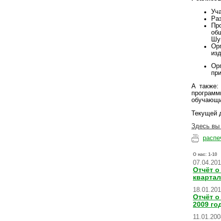
Уча
Раз
Пр
об
Шу
Ор
из
Ор
пр
А также:
программ
обучающи
Текущей 
Здесь вы 
распе
О нас:
1-10
07.04.20
Отчёт о
квартал
18.01.20
Отчёт о
2009 го
11.01.200