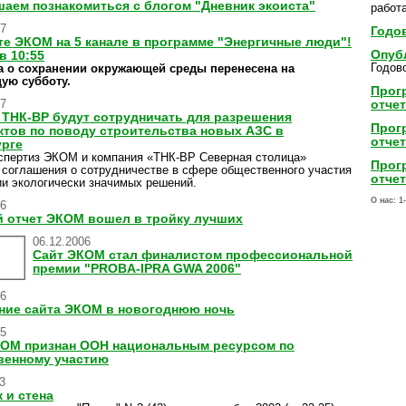
аем познакомиться с блогом "Дневник экоиста"
работа
07
Годов
е ЭКОМ на 5 канале в программе "Энергичные люди"!
Опуб
в 10:55
Годово
а о сохранении окружающей среды перенесена на
ую субботу.
Прог
07
отчет
ТНК-BP будут сотрудничать для разрешения
Прог
тов по поводу строительства новых АЗС в
отчет
урге
спертиз ЭКОМ и компания «ТНК-BP Северная столица»
Прог
 соглашения о сотрудничестве в сфере общественного участия
отчет
ии экологически значимых решений.
О нас:
1
06
 отчет ЭКОМ вошел в тройку лучших
06.12.2006
Сайт ЭКОМ стал финалистом профессиональной
премии "PROBA-IPRA GWA 2006"
06
ние сайта ЭКОМ в новогоднюю ночь
05
КОМ признан ООН национальным ресурсом по
венному участию
3
 и стена