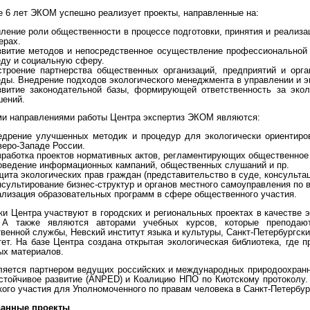
е 6 лет ЭКОМ успешно реализует проекты, направленные на:
иление роли общественности в процессе подготовки, принятия и реализ
ерах.
звитие методов и непосредственное осуществление профессиональной 
еду и социальную сферу.
строение партнерства общественных организаций, предприятий и ор
еды. Внедрение подходов экологического менеджмента в управлении и э
звитие законодательной базы, формирующей ответственность за экол
шений.
и направлениями работы Центра экспертиз ЭКОМ являются:
едрение улучшенных методик и процедур для экологически ориентиро
веро-Западе России.
зработка проектов нормативных актов, регламентирующих общественное 
оведение информационных кампаний, общественных слушаний и пр.
ита экологических прав граждан (представительство в суде, консультац
сультирование бизнес-структур и органов местного самоуправления по 
ализация образовательных программ в сфере общественного участия.
ки Центра участвуют в городских и региональных проектах в качестве 
. А также являются авторами учебных курсов, которые преподаю
венной службы, Невский институт языка и культуры, Санкт-Петербургски
тет. На базе Центра создана открытая экологическая библиотека, где
ых материалов.
яется партнером ведущих российских и международных природоохранн
стойчивое развитие (ANPED) и Коалицию НПО по Киотскому протоколу
ого участия для Уполномоченного по правам человека в Санкт-Петербур
ванные проекты