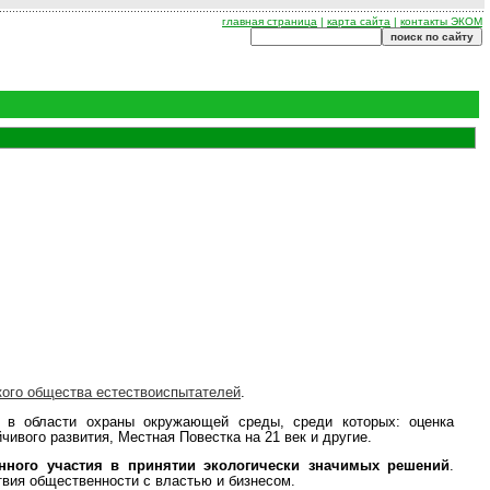
главная страница
|
карта сайта
|
контакты ЭКОМ
кого общества естествоиспытателей
.
 в области охраны окружающей среды, среди которых: оценка
ивого развития, Местная Повестка на 21 век и другие.
нного участия в принятии экологически значимых решений
.
вия общественности с властью и бизнесом.