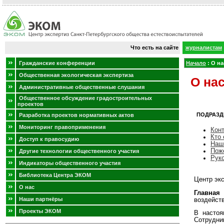
Что есть на сайте
журналистам
Гражданские конференции
Начало
:
О на
Общественная экологическая экспертиза
О на
Административные общественные слушания
Общественное обсуждение градостроительных
проектов
ПОДРАЗД
Разработка проектов нормативных актов
Мониторинг правоприменения
Кон
Кто 
Доступ к правосудию
Наш
Пож
Другие технологии общественного участия
Рук
Индикаторы общественного участия
Библиотека Центра ЭКОМ
Центр экс
О нас
Главная
Наши партнёры
воздейств
Проекты ЭКОМ
В насто
Сотрудни