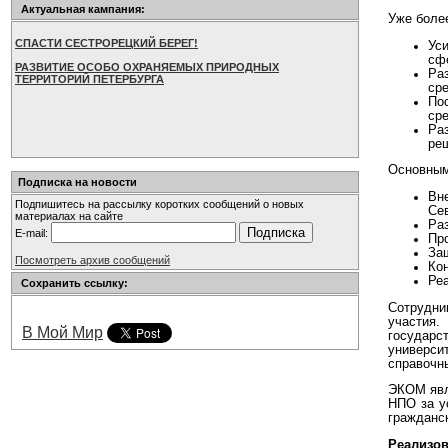
Актуальная кампания:
Уже боле
СПАСТИ СЕСТРОРЕЦКИЙ БЕРЕГ!
Ус
сф
РАЗВИТИЕ ОСОБО ОХРАНЯЕМЫХ ПРИРОДНЫХ
Ра
ТЕРРИТОРИЙ ПЕТЕРБУРГА
ср
По
ср
Ра
ре
Основным
Подписка на новости
Вн
Подпишитесь на рассылку коротких сообщений о новых
Се
материалах на сайте
Ра
E-mail:
Пр
Защ
Посмотреть архив сообщений
Кон
Ре
Сохранить ссылку:
Сотрудни
участия
В Мой Мир
государст
универси
справочн
ЭКОМ явл
НПО за у
гражданск
Реализо