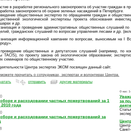
стие в разработке регионального законопроекта об участии граждан в п
работка законопроекта об охране зеленых насаждений в Петербурге.
оведение общественных экспертиз по обращениям граждан и общественн
щественной экологической экспертизы проекта обоснования инвести
шарах и др.
ганизация и проведение административных общественных слушаний по 
делий, гражданских слушаний по вопросам управления лесами и др. (вкл
ганизация информационной кампании по вопросам, выносимым на I Вс
ироду».
 проведение общественных и депутатских слушаний (например, по к
ы TACIS), по проекту закона об экологическом образовании; эксперт
х семинаров по общественному участию.
деятельности Центра экспертиз ЭКОМ посвящен данный сайт.
можете прочитать о сотрудниках, экспертах и волонтерах Центра.
чатать
отправить
другие материалы
О нас:
1
10
Уваж
 сборе и расходовании частных пожертвований за 1
за п
 2010 года
деят
Стать
10
экспе
 сборе и расходовании частных пожертвований за
д
Центр
Центр
8
Санкт