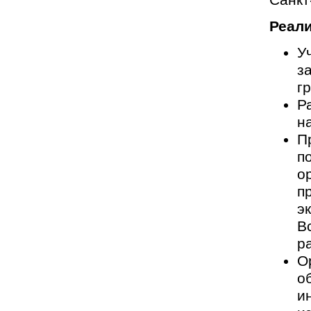
Санкт
Реал
У
з
г
Р
н
П
п
о
п
э
В
р
О
о
и