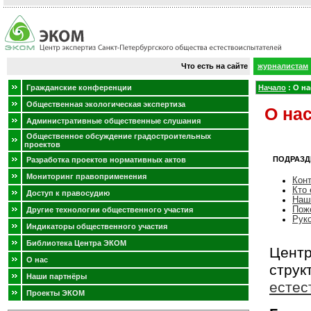
Что есть на сайте
журналистам
Гражданские конференции
Начало
:
О на
Общественная экологическая экспертиза
О на
Административные общественные слушания
Общественное обсуждение градостроительных
проектов
ПОДРАЗД
Разработка проектов нормативных актов
Мониторинг правоприменения
Кон
Кто 
Доступ к правосудию
Наш
Пож
Другие технологии общественного участия
Рук
Индикаторы общественного участия
Библиотека Центра ЭКОМ
Центр
О нас
стр
Наши партнёры
естес
Проекты ЭКОМ