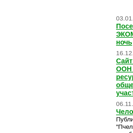
03.01
Посе
ЭКОМ
ночь
16.12
Сайт
ООН
ресу
обще
учас
06.11
Чело
Публи
"Пчел