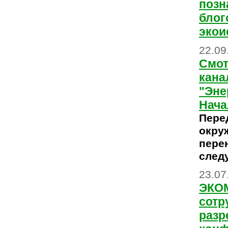
позн
блог
экои
22.09
Смот
кана
"Эне
Нача
Пере
окру
пере
след
23.07
ЭКОМ
сотр
разр