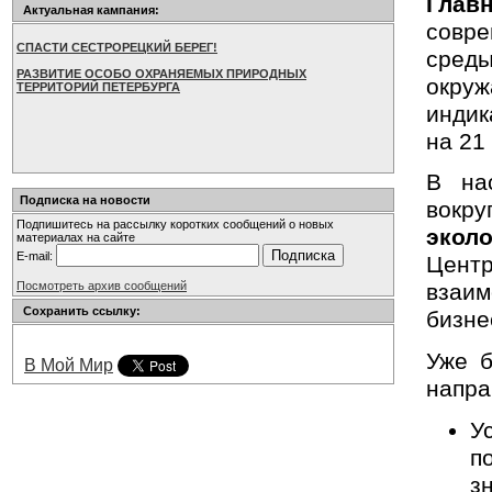
Глав
Актуальная кампания:
совре
СПАСТИ СЕСТРОРЕЦКИЙ БЕРЕГ!
сред
РАЗВИТИЕ ОСОБО ОХРАНЯЕМЫХ ПРИРОДНЫХ
окру
ТЕРРИТОРИЙ ПЕТЕРБУРГА
индик
на 21 
В на
Подписка на новости
вокру
Подпишитесь на рассылку коротких сообщений о новых
экол
материалах на сайте
E-mail:
Центр
Посмотреть архив сообщений
взаи
Сохранить ссылку:
бизне
Уже б
В Мой Мир
напра
У
п
з