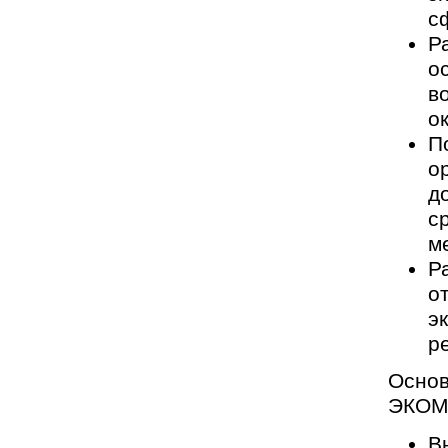
с
Р
о
в
о
П
о
д
с
м
Р
о
э
р
Основ
ЭКОМ 
В