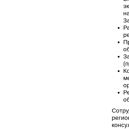
э
н
З
Р
р
П
о
З
(
К
м
о
Р
о
Сотр
реги
кон