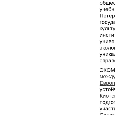
общес
учебн
Пет
госуд
куль
инст
унив
экол
уника
справ
ЭКОМ
между
Европ
усто
Киот
подго
участ