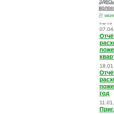
Здесь
волон
распе
О нас:
1-10
07.04
Отчё
расх
поже
квар
18.01
Отчё
расх
поже
год
11.01
При