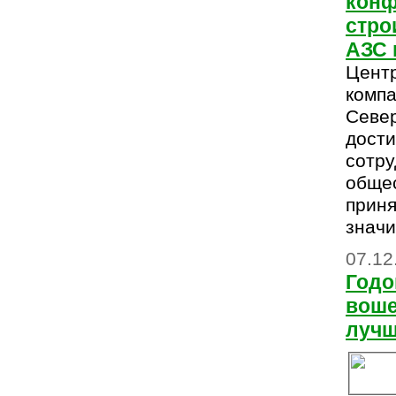
конф
стро
АЗС 
Цент
комп
Севе
дости
сотру
общес
приня
знач
07.12
Годо
воше
луч