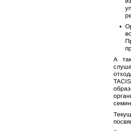
и
у
р
О
в
П
п
А та
слуш
отход
TACI
обра
орган
семин
Теку
посвя