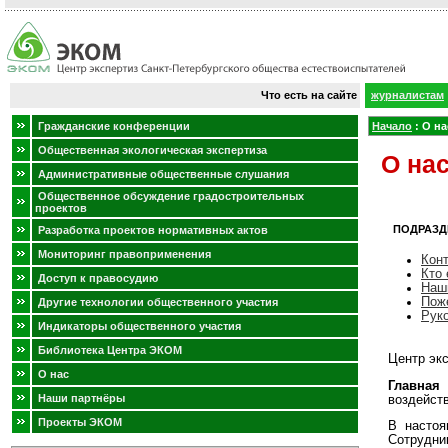
Что есть на сайте
журналистам
Гражданские конференции
Начало
:
О на
Общественная экологическая экспертиза
О на
Административные общественные слушания
Общественное обсуждение градостроительных
проектов
ПОДРАЗД
Разработка проектов нормативных актов
Мониторинг правоприменения
Кон
Кто 
Доступ к правосудию
Наш
Пож
Другие технологии общественного участия
Рук
Индикаторы общественного участия
Библиотека Центра ЭКОМ
Центр экс
О нас
Главная
Наши партнёры
воздейств
Проекты ЭКОМ
В насто
Сотрудни