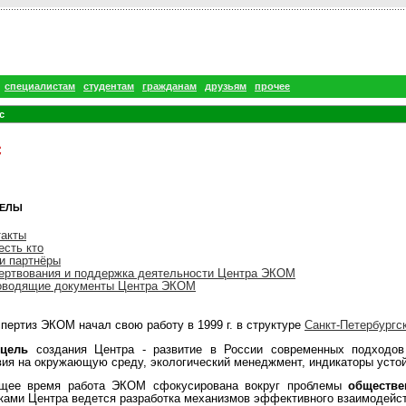
специалистам
студентам
гражданам
друзьям
прочее
с
с
ЕЛЫ
такты
есть кто
и партнёры
ертвования и поддержка деятельности Центра ЭКОМ
оводящие документы Центра ЭКОМ
пертиз ЭКОМ начал свою работу в 1999 г. в структуре
Санкт-Петербургс
 цель
создания Центра - развитие в России современных подходов
ия на окружающую среду, экологический менеджмент, индикаторы устойч
ящее время работа ЭКОМ сфокусирована вокруг проблемы
обществе
ками Центра ведется разработка механизмов эффективного взаимодейст