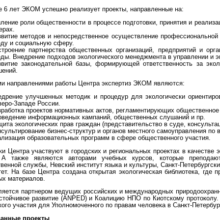
е 6 лет ЭКОМ успешно реализует проекты, направленные на:
иление роли общественности в процессе подготовки, принятия и реализ
ерах.
звитие методов и непосредственное осуществление профессиональной 
еду и социальную сферу.
строение партнерства общественных организаций, предприятий и ор
еды. Внедрение подходов экологического менеджмента в управлении и э
звитие законодательной базы, формирующей ответственность за экол
шений.
и направлениями работы Центра экспертиз ЭКОМ являются:
едрение улучшенных методик и процедур для экологически ориентиро
веро-Западе России.
зработка проектов нормативных актов, регламентирующих общественное 
оведение информационных кампаний, общественных слушаний и пр.
ита экологических прав граждан (представительство в суде, консультац
сультирование бизнес-структур и органов местного самоуправления по 
ализация образовательных программ в сфере общественного участия.
ки Центра участвуют в городских и региональных проектах в качестве 
. А также являются авторами учебных курсов, которые преподаю
венной службы, Невский институт языка и культуры, Санкт-Петербургски
тет. На базе Центра создана открытая экологическая библиотека, где
ых материалов.
яется партнером ведущих российских и международных природоохранн
стойчивое развитие (ANPED) и Коалицию НПО по Киотскому протоколу
ого участия для Уполномоченного по правам человека в Санкт-Петербур
ванные проекты