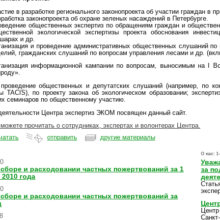
стие в разработке регионального законопроекта об участии граждан в п
работка законопроекта об охране зеленых насаждений в Петербурге.
оведение общественных экспертиз по обращениям граждан и общественн
щественной экологической экспертизы проекта обоснования инвести
шарах и др.
ганизация и проведение административных общественных слушаний по 
делий, гражданских слушаний по вопросам управления лесами и др. (вкл
ганизация информационной кампании по вопросам, выносимым на I Вс
ироду».
 проведение общественных и депутатских слушаний (например, по к
ы TACIS), по проекту закона об экологическом образовании; эксперт
х семинаров по общественному участию.
деятельности Центра экспертиз ЭКОМ посвящен данный сайт.
можете прочитать о сотрудниках, экспертах и волонтерах Центра.
чатать
отправить
другие материалы
О нас:
1
10
Уваж
 сборе и расходовании частных пожертвований за 1
за п
 2010 года
деят
Стать
10
экспе
 сборе и расходовании частных пожертвований за
д
Центр
Центр
8
Санкт