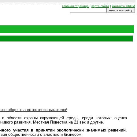
главная страница
|
карта сайта
|
контакты ЭКОМ
кого общества естествоиспытателей
.
 в области охраны окружающей среды, среди которых: оценка
ивого развития, Местная Повестка на 21 век и другие.
нного участия в принятии экологически значимых решений
.
вия общественности с властью и бизнесом.