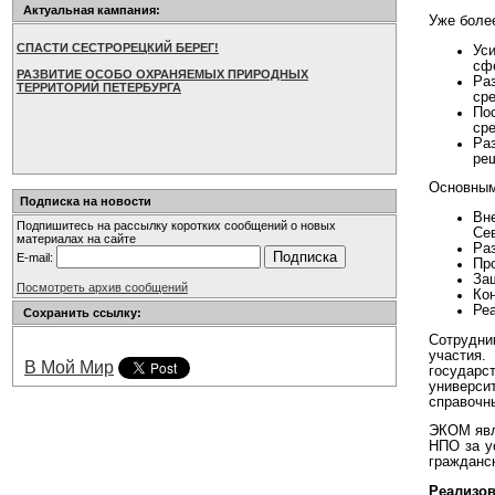
Актуальная кампания:
Уже боле
СПАСТИ СЕСТРОРЕЦКИЙ БЕРЕГ!
Ус
сф
РАЗВИТИЕ ОСОБО ОХРАНЯЕМЫХ ПРИРОДНЫХ
Ра
ТЕРРИТОРИЙ ПЕТЕРБУРГА
ср
По
ср
Ра
ре
Основным
Подписка на новости
Вн
Подпишитесь на рассылку коротких сообщений о новых
Се
материалах на сайте
Ра
E-mail:
Пр
Защ
Посмотреть архив сообщений
Кон
Ре
Сохранить ссылку:
Сотрудни
участия
В Мой Мир
государст
универси
справочн
ЭКОМ явл
НПО за у
гражданск
Реализо