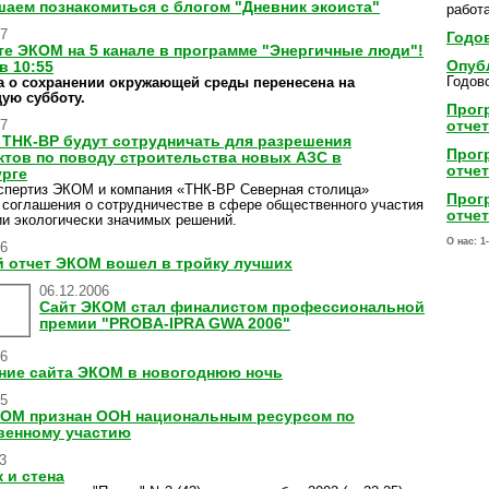
аем познакомиться с блогом "Дневник экоиста"
работа
07
Годов
е ЭКОМ на 5 канале в программе "Энергичные люди"!
Опуб
в 10:55
Годово
а о сохранении окружающей среды перенесена на
ую субботу.
Прог
07
отчет
ТНК-BP будут сотрудничать для разрешения
Прог
тов по поводу строительства новых АЗС в
отчет
урге
спертиз ЭКОМ и компания «ТНК-BP Северная столица»
Прог
 соглашения о сотрудничестве в сфере общественного участия
отчет
ии экологически значимых решений.
О нас:
1
06
 отчет ЭКОМ вошел в тройку лучших
06.12.2006
Сайт ЭКОМ стал финалистом профессиональной
премии "PROBA-IPRA GWA 2006"
06
ние сайта ЭКОМ в новогоднюю ночь
05
КОМ признан ООН национальным ресурсом по
венному участию
3
 и стена