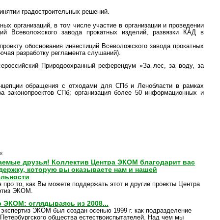
ринятии градостроительных решений.
ых организаций, в том числе участие в организации и проведении
ций Всеволожского завода прокатных изделий, развязки КАД в
проекту обоснования инвестиций Всеволожского завода прокатных
ючая разработку регламента слушаний).
ероссийский Природоохранный референдум «За лес, за воду, за
онцепции обращения с отходами для СПб и Ленобласти в рамках
иза законопроектов СПб; организация более 50 информационных и
-8
аемые друзья! Коллектив Центра ЭКОМ благодарит вас
одержку, которую вы оказываете нам и нашей
ельности
я про то, как Вы можете поддержать этот и другие проекты Центра
ртиз ЭКОМ.
 ЭКОМ: оглядываясь из 2008...
 экспертиз ЭКОМ был создан осенью 1999 г. как подразделение
-Петербургского общества естествоиспытателей. Над чем мы