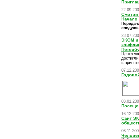
Приглаш
22.09.20
Смотрит
Начало 
Передач
следующ
23.07.20
ЭКОМ и 
конфлик
Петерб
Центр эк
достигли
в принят
07.12.20
Годовой
03.01.20
Посеще
16.12.20
Сайт Э
общест
06.11.200
Человек