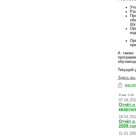
Уча
Раз
Пр
об
Шу
Ор
из
Ор
пр
А также:
программ
обучающи
Текущей 
Здесь вы 
распе
О нас:
1-10
07.04.20
Отчёт о
квартал
18.01.20
Отчёт о
2009 го
11.01.200