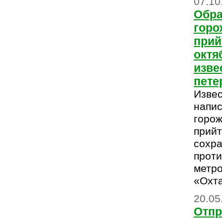
07.10
Обра
горо
прий
октя
изве
пете
Изве
напис
горож
прийт
сохра
проти
метро
«Охта
20.05
Отпр