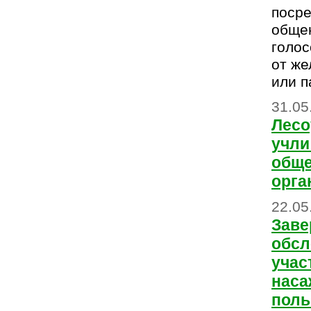
поср
обще
голос
от же
или п
31.05
Лесо
учли
общ
орга
22.05
Заве
обсл
учас
наса
поль