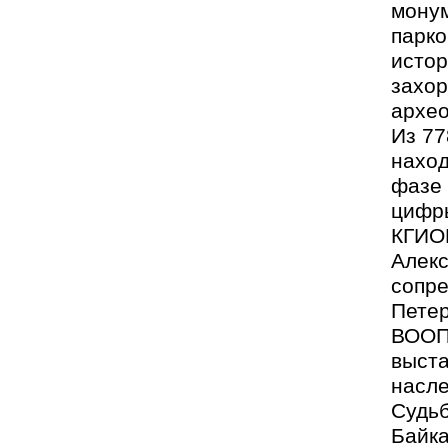
монум
парко
истор
захор
архео
Из 77
наход
фазе 
цифр
КГИО
Алекс
сопр
Петер
ВООП
выста
насле
Судьб
Байка