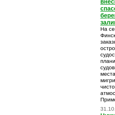
внес
спас
бере
зали
На се
Финск
заказ
остро
судос
плани
судов
места
мигр
чисто
атмо
Примо
31.10