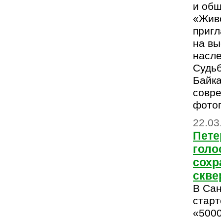
и об
«Жив
приг
на вы
насле
Судьб
Байка
совр
фотог
22.03
Пет
голо
сохр
скве
В Сан
старт
«5000