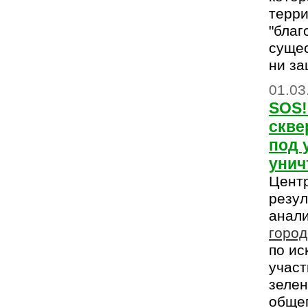
терри
"благ
сущес
ни за
01.03
SOS!
скве
под 
унич
Цент
резул
анал
горо
по и
участ
зеле
общег