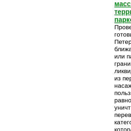
масс
терр
парк
Прове
готов
Петер
ближа
или п
грани
ликви
из пе
наса
польз
равно
уничт
перев
катег
котор