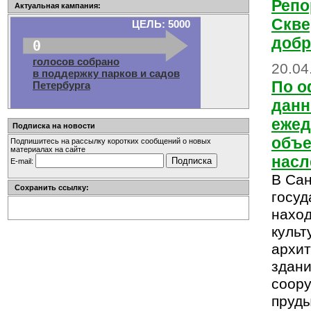
Репо
Актуальная кампания:
Скве
ЦЕЛЬ: 5000
доб
0
голосов собрано
20.04
в поддержку парков и садов
По 
Петербурга
данн
ежед
Подписка на новости
объе
Подпишитесь на рассылку коротких сообщений о новых
материалах на сайте
насл
E-mail:
В Сан
Сохранить ссылку:
госуд
наход
культ
архит
здан
соору
пруды