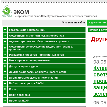
Что есть на сайте
журналистам
Гражданские конференции
Начало
:
Друг
Общественная экологическая экспертиза
Друг
Административные общественные слушания
Общественное обсуждение градостроительных
проектов
Разработка проектов нормативных актов
Другие техн
Мониторинг правоприменения
08.06
Доступ к правосудию
Флеш
Другие технологии общественного участия
свет
Индикаторы общественного участия
прош
Библиотека Центра ЭКОМ
защи
О нас
зеле
Наши партнёры
Проекты ЭКОМ
05.05