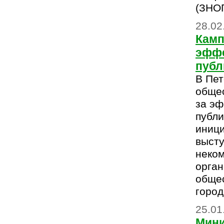
(ЗНОП
28.02
Камп
эффе
публ
В Пет
обще
за эф
публи
иниц
высту
неко
орган
обще
город
25.01
Мини