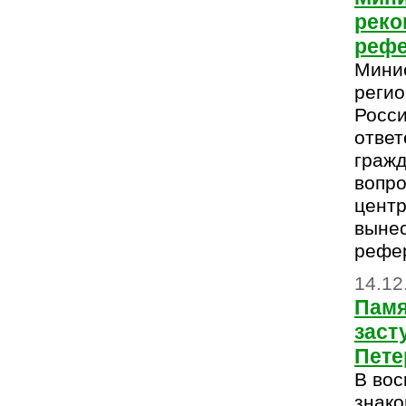
реко
реф
Мини
регио
Росси
ответ
гражд
вопро
центр
вынес
рефе
14.12
Памя
заст
Пете
В вос
знако