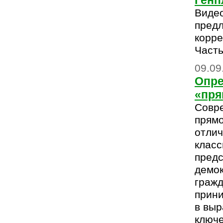
Генп
Видео
пред
корре
Часть
09.09
Опре
«пря
Совр
прям
отлич
класс
предс
демок
гражд
прини
в выр
ключ