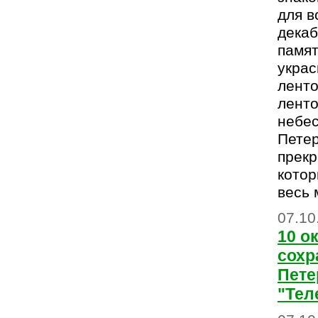
для в
декаб
памят
украс
ленто
ленто
небе
Петер
прекр
кото
весь 
07.10
10 о
сохр
Пете
"Тел