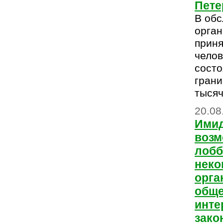
Пете
В обс
орга
приня
челов
состо
грани
тысяч
20.08
Имид
возм
лоб
неко
орга
общ
инте
зако