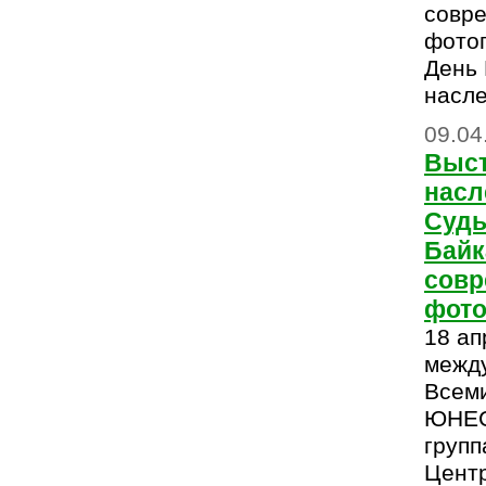
совр
фотог
День
насл
09.04
Выст
насл
Судь
Байк
сов
фото
18 ап
межд
Всем
ЮНЕС
групп
Цент