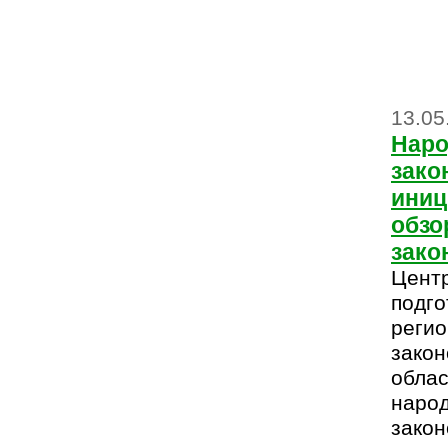
13.05
Наро
зако
иниц
обзо
зако
Цент
подго
регио
закон
обла
наро
закон