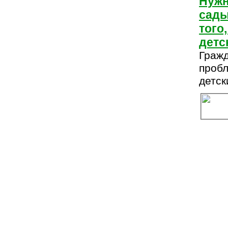
Нужн
сады
того
детс
Гражд
проб
детск