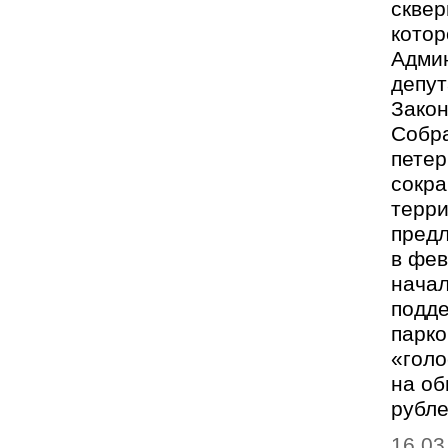
сквер
котор
Админ
депу
Закон
Собра
петер
сокр
терри
пред
в фев
начал
подде
парко
«голо
на об
рубл
16.03