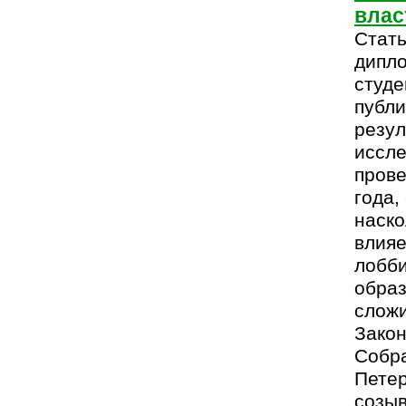
влас
Стать
дипл
студе
публи
резул
иссле
прове
года,
наск
влияе
лобби
образ
сложи
Закон
Собра
Петер
созыв