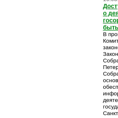
Дост
о де
госо
быть
В пр
Комит
закон
Закон
Собра
Пете
Собра
основ
обесп
инфо
деяте
госуд
Санкт