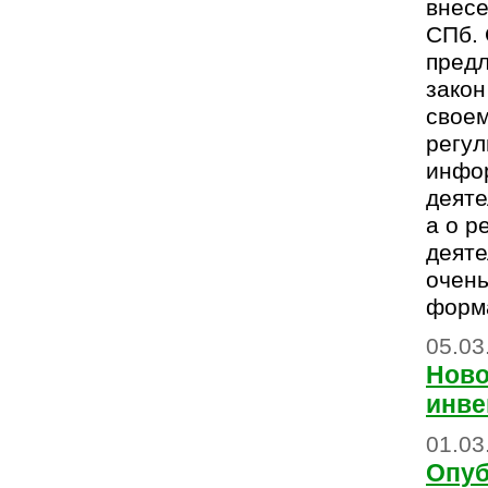
внес
СПб. 
пред
закон
свое
регул
инфо
деяте
а о р
деяте
очень
форм
05.03
Ново
инве
01.03
Опуб