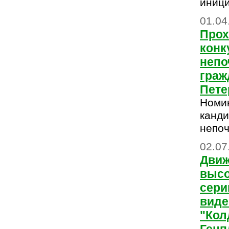
иниц
01.04
Прох
конк
непо
граж
Пете
Номи
канди
непоч
02.07
Движ
высо
сер
виде
"Кол