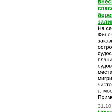
внес
спас
бере
зали
На се
Финск
заказ
остро
судос
плани
судов
места
мигр
чисто
атмо
Примо
31.10