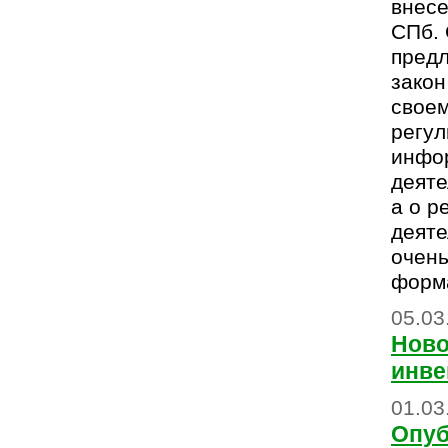
внес
СПб. 
пред
закон
свое
регул
инфо
деяте
а о р
деяте
очень
форм
05.03
Ново
инве
01.03
Опуб