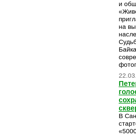
и об
«Жив
приг
на вы
насле
Судьб
Байка
совр
фотог
22.03
Пет
голо
сохр
скве
В Сан
старт
«5000