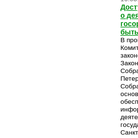
Дост
о де
госо
быть
В пр
Комит
закон
Закон
Собра
Пете
Собра
основ
обесп
инфо
деяте
госуд
Санкт