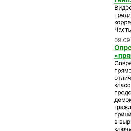
Генп
Видео
пред
корре
Часть
09.09
Опре
«пря
Совр
прям
отлич
класс
предс
демок
гражд
прини
в выр
ключ