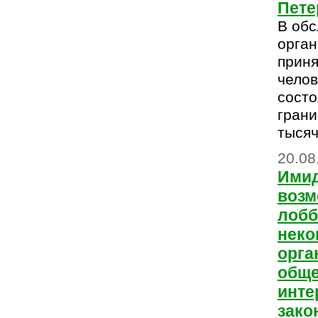
Пете
В обс
орга
приня
челов
состо
грани
тысяч
20.08
Имид
возм
лоб
неко
орга
общ
инте
зако