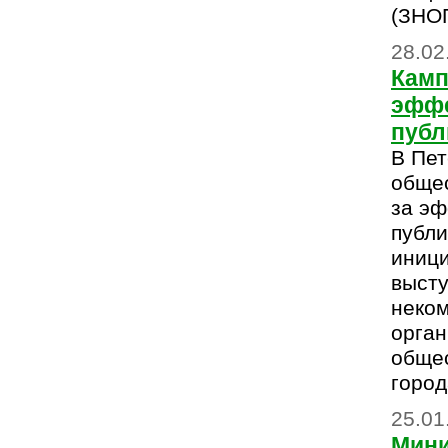
(ЗНОП
28.02
Камп
эффе
публ
В Пет
обще
за эф
публи
иниц
высту
неко
орган
обще
город
25.01
Мини