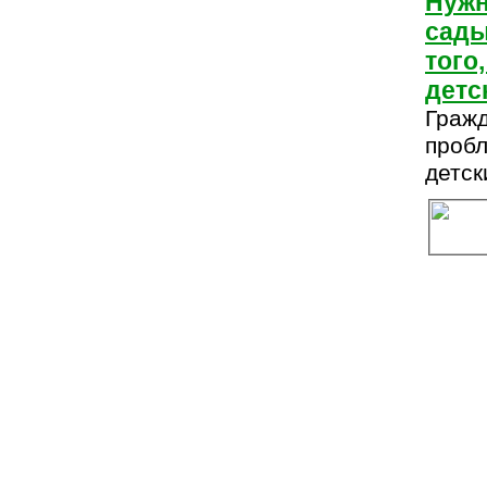
Нужн
сады
того
детс
Гражд
проб
детск