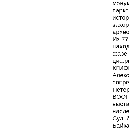
монум
парко
истор
захор
архео
Из 77
наход
фазе 
цифр
КГИО
Алекс
сопр
Петер
ВООП
выста
насле
Судьб
Байка