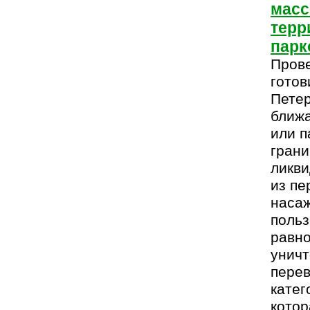
масс
терр
парк
Прове
готов
Петер
ближа
или п
грани
ликви
из пе
наса
польз
равно
уничт
перев
катег
котор