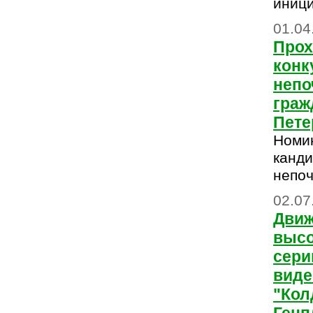
иниц
01.04
Прох
конк
непо
граж
Пете
Номи
канди
непоч
02.07
Движ
высо
сер
виде
"Кол