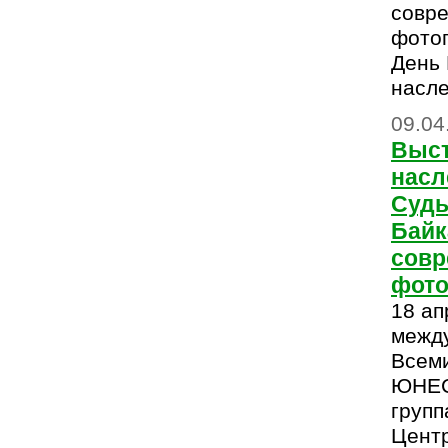
совр
фотог
День
насл
09.04
Выст
насл
Судь
Байк
сов
фото
18 ап
межд
Всем
ЮНЕС
групп
Цент