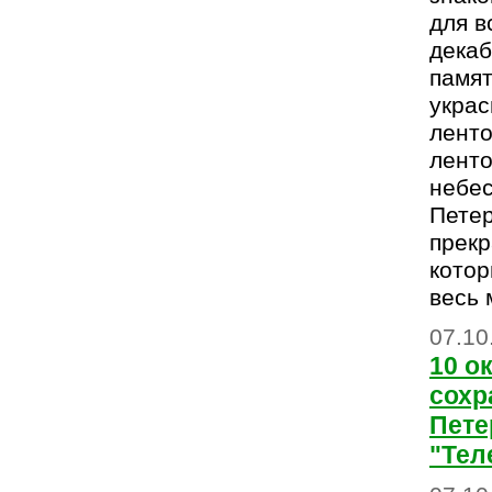
для в
декаб
памят
украс
ленто
ленто
небе
Петер
прекр
кото
весь 
07.10
10 о
сохр
Пете
"Тел