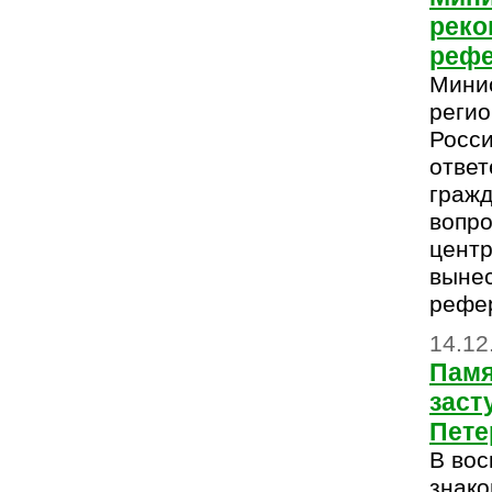
реко
реф
Мини
регио
Росси
ответ
гражд
вопро
центр
вынес
рефе
14.12
Памя
заст
Пете
В вос
знако