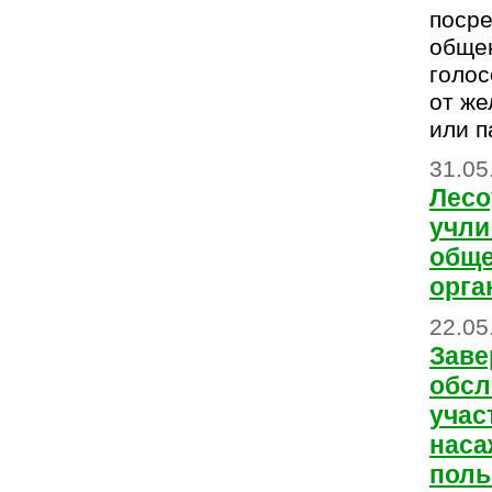
поср
обще
голос
от же
или п
31.05
Лесо
учли
общ
орга
22.05
Заве
обсл
учас
наса
поль