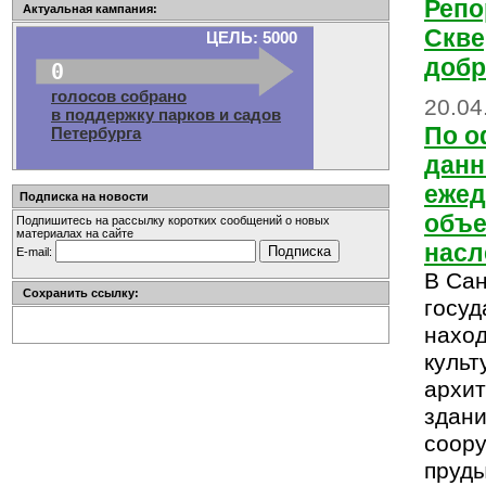
Репо
Актуальная кампания:
Скве
ЦЕЛЬ: 5000
доб
0
голосов собрано
20.04
в поддержку парков и садов
По 
Петербурга
данн
ежед
Подписка на новости
объе
Подпишитесь на рассылку коротких сообщений о новых
материалах на сайте
насл
E-mail:
В Сан
Сохранить ссылку:
госуд
наход
культ
архит
здан
соору
пруды