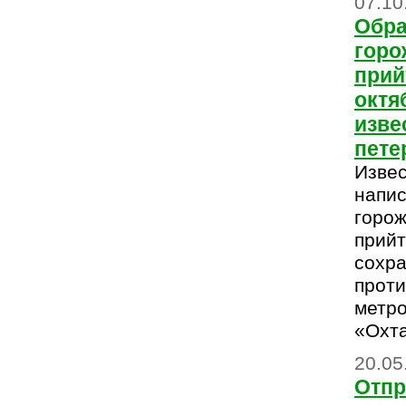
07.10
Обра
горо
прий
октя
изве
пете
Изве
напис
горож
прийт
сохра
проти
метро
«Охта
20.05
Отпр