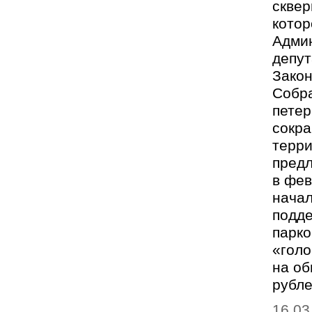
сквер
котор
Админ
депу
Закон
Собра
петер
сокр
терри
пред
в фев
начал
подде
парко
«голо
на об
рубл
16.03