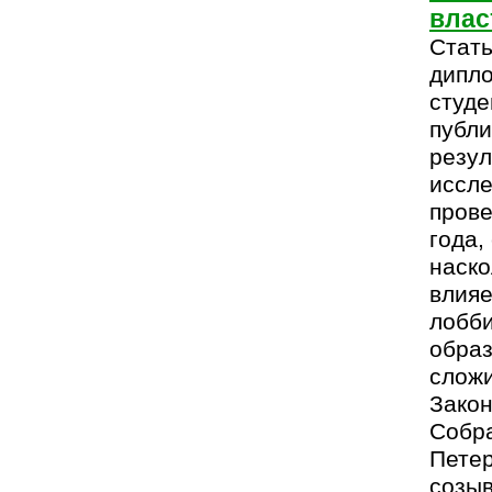
влас
Стать
дипл
студе
публи
резул
иссле
прове
года,
наск
влияе
лобби
образ
сложи
Закон
Собра
Петер
созыв