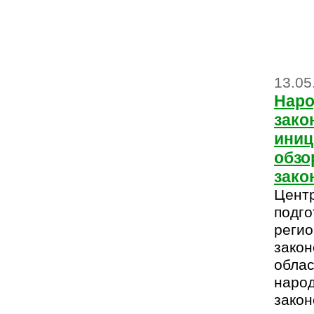
13.05
Наро
зако
иниц
обзо
зако
Цент
подго
регио
закон
обла
наро
закон