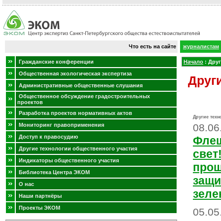
Что есть на сайте
журналистам
Гражданские конференции
Начало
:
Друг
Общественная экологическая экспертиза
Друг
Административные общественные слушания
Общественное обсуждение градостроительных
проектов
Разработка проектов нормативных актов
Другие техн
Мониторинг правоприменения
08.06
Доступ к правосудию
Флеш
Другие технологии общественного участия
свет
Индикаторы общественного участия
прош
Библиотека Центра ЭКОМ
защи
О нас
зеле
Наши партнёры
Проекты ЭКОМ
05.05