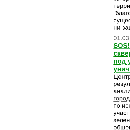
терри
"благ
сущес
ни за
01.03
SOS!
скве
под 
унич
Цент
резул
анал
горо
по и
участ
зеле
общег