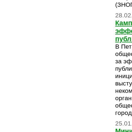
(ЗНОП
28.02
Камп
эффе
публ
В Пет
обще
за эф
публи
иниц
высту
неко
орган
обще
город
25.01
Мини