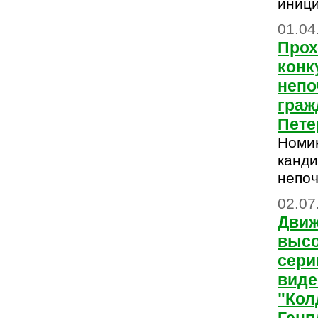
иниц
01.04
Прох
конк
непо
граж
Пете
Номи
канди
непоч
02.07
Движ
высо
сер
виде
"Кол