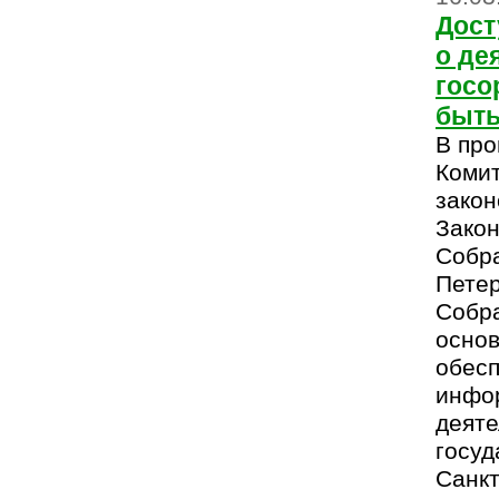
Дост
о де
госо
быть
В пр
Комит
закон
Закон
Собра
Пете
Собра
основ
обесп
инфо
деяте
госуд
Санкт