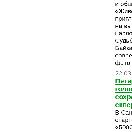
и об
«Жив
приг
на вы
насле
Судьб
Байка
совр
фотог
22.03
Пет
голо
сохр
скве
В Сан
старт
«5000