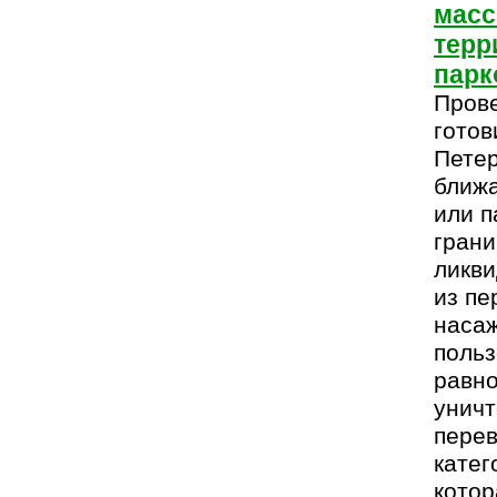
масс
терр
парк
Прове
готов
Петер
ближа
или п
грани
ликви
из пе
наса
польз
равно
уничт
перев
катег
котор