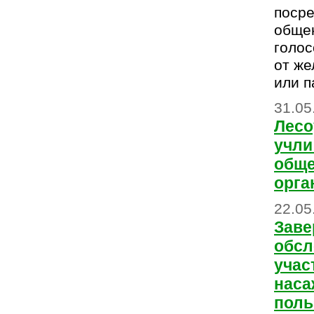
поср
обще
голос
от же
или п
31.05
Лесо
учли
общ
орга
22.05
Заве
обсл
учас
наса
поль