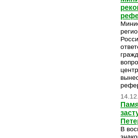
реко
реф
Мини
регио
Росси
ответ
гражд
вопро
центр
вынес
рефе
14.12
Памя
заст
Пете
В вос
знако