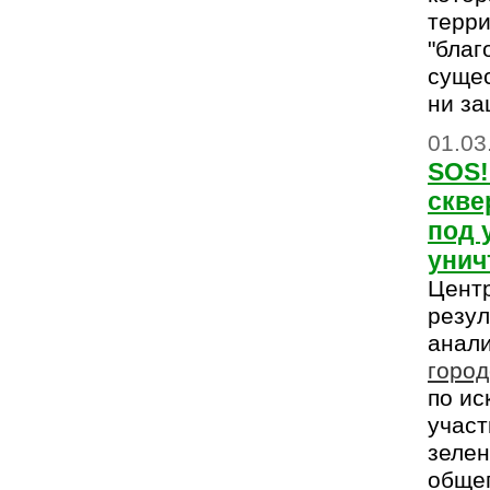
терри
"благ
сущес
ни за
01.03
SOS!
скве
под 
унич
Цент
резул
анал
горо
по и
участ
зеле
общег