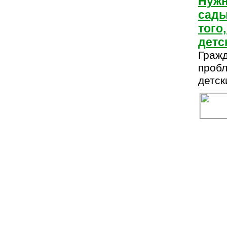
Нужн
сады
того
детс
Гражд
проб
детск