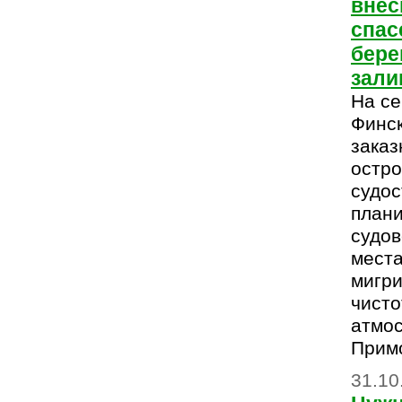
внес
спас
бере
зали
На се
Финск
заказ
остро
судос
плани
судов
места
мигр
чисто
атмо
Примо
31.10