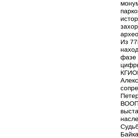
монум
парко
истор
захор
архео
Из 77
наход
фазе 
цифр
КГИО
Алекс
сопр
Петер
ВООП
выста
насле
Судьб
Байка