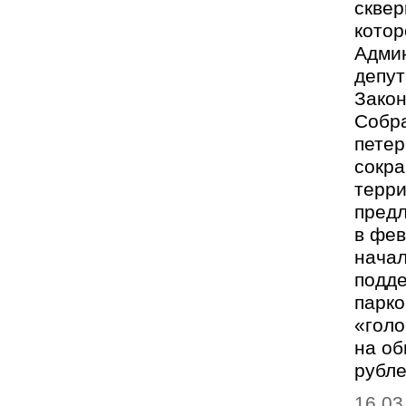
сквер
котор
Админ
депу
Закон
Собра
петер
сокр
терри
пред
в фев
начал
подде
парко
«голо
на об
рубл
16.03