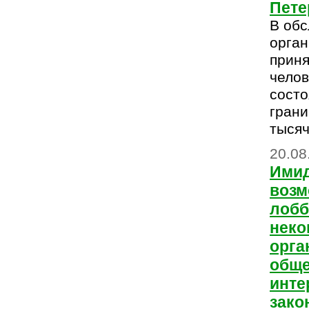
Пете
В обс
орга
приня
челов
состо
грани
тысяч
20.08
Имид
возм
лоб
неко
орга
общ
инте
зако