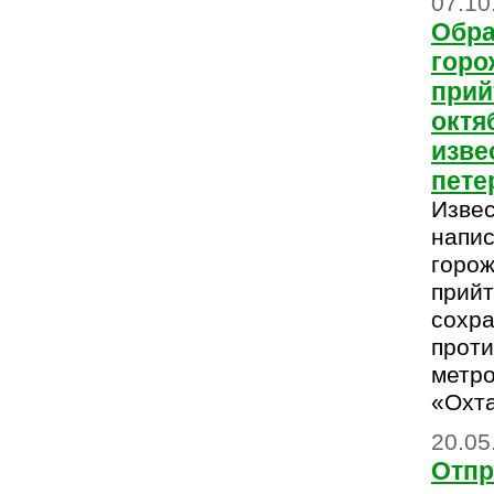
07.10
Обра
горо
прий
октя
изве
пете
Изве
напис
горож
прийт
сохра
проти
метро
«Охта
20.05
Отпр