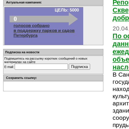
Репо
Актуальная кампания:
Скве
ЦЕЛЬ: 5000
доб
0
голосов собрано
20.04
в поддержку парков и садов
По 
Петербурга
данн
ежед
Подписка на новости
объе
Подпишитесь на рассылку коротких сообщений о новых
материалах на сайте
насл
E-mail:
В Сан
Сохранить ссылку:
госуд
наход
культ
архит
здан
соору
пруды