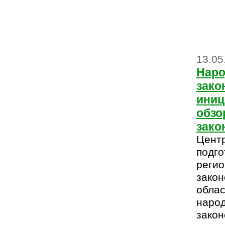
13.05
Наро
зако
иниц
обзо
зако
Цент
подго
регио
закон
обла
наро
закон