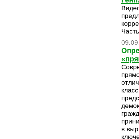
Генп
Видео
пред
корре
Часть
09.09
Опре
«пря
Совр
прям
отлич
класс
предс
демок
гражд
прини
в выр
ключ