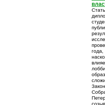
влас
Стать
дипл
студе
публи
резул
иссле
прове
года,
наск
влияе
лобби
образ
сложи
Закон
Собра
Петер
созыв