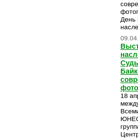
совр
фотог
День
насл
09.04
Выст
насл
Судь
Байк
сов
фото
18 ап
межд
Всем
ЮНЕС
групп
Цент