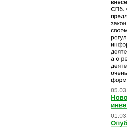
внес
СПб. 
пред
закон
свое
регул
инфо
деяте
а о р
деяте
очень
форм
05.03
Ново
инве
01.03
Опуб