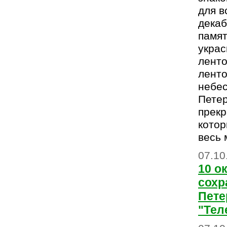
для в
декаб
памят
украс
ленто
ленто
небе
Петер
прекр
кото
весь 
07.10
10 о
сохр
Пете
"Тел