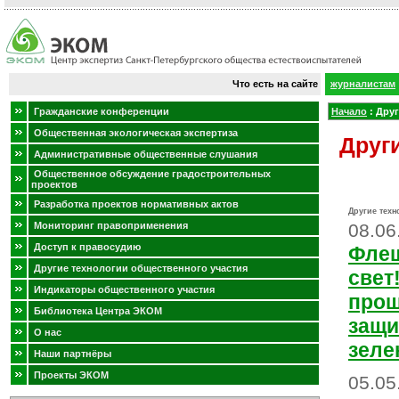
Что есть на сайте
журналистам
Гражданские конференции
Начало
:
Друг
Общественная экологическая экспертиза
Друг
Административные общественные слушания
Общественное обсуждение градостроительных
проектов
Разработка проектов нормативных актов
Другие техн
Мониторинг правоприменения
08.06
Доступ к правосудию
Флеш
Другие технологии общественного участия
свет
Индикаторы общественного участия
прош
Библиотека Центра ЭКОМ
защи
О нас
зеле
Наши партнёры
Проекты ЭКОМ
05.05