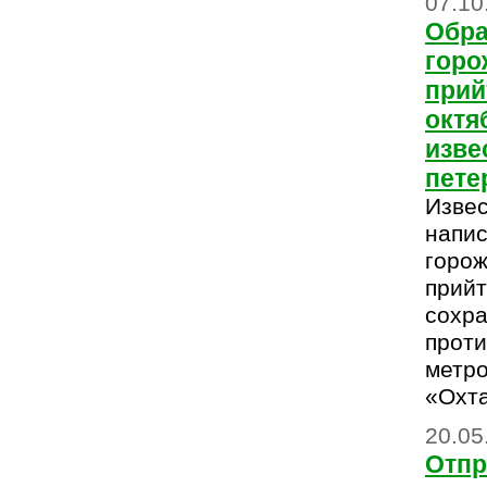
07.10
Обра
горо
прий
октя
изве
пете
Изве
напис
горож
прийт
сохра
проти
метро
«Охта
20.05
Отпр