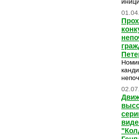
иниц
01.04
Прох
конк
непо
граж
Пете
Номи
канди
непоч
02.07
Движ
высо
сер
виде
"Кол