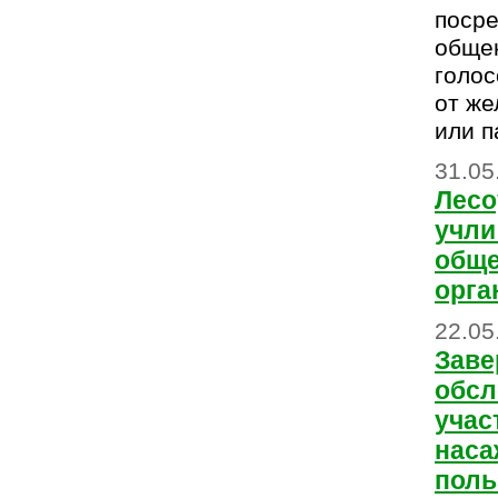
поср
обще
голос
от же
или п
31.05
Лесо
учли
общ
орга
22.05
Заве
обсл
учас
наса
поль