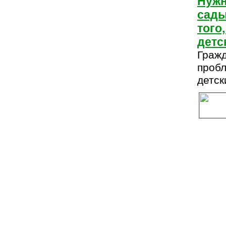
Нужн
сады
того
детс
Гражд
проб
детск