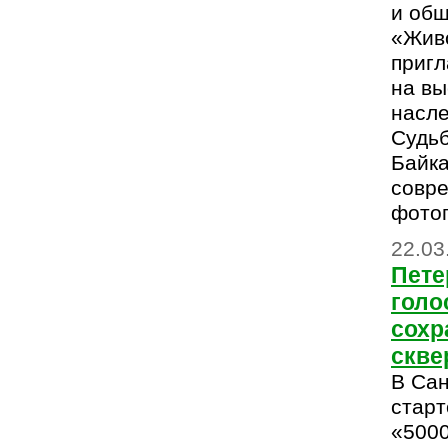
и об
«Жив
приг
на вы
насле
Судьб
Байка
совр
фотог
22.03
Пет
голо
сохр
скве
В Сан
старт
«5000