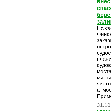
внес
спас
бере
зали
На се
Финск
заказ
остро
судос
плани
судов
места
мигр
чисто
атмо
Примо
31.10