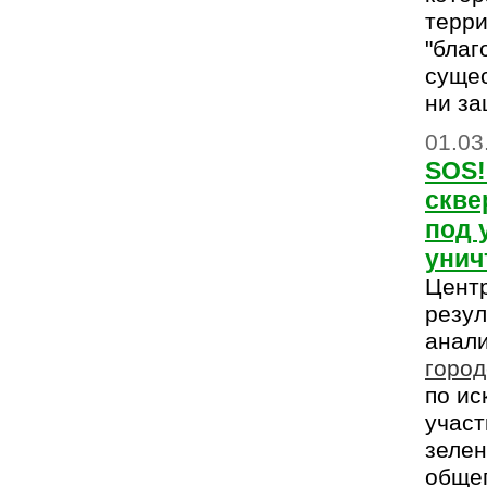
терри
"благ
сущес
ни за
01.03
SOS!
скве
под 
унич
Цент
резул
анал
горо
по и
участ
зеле
общег