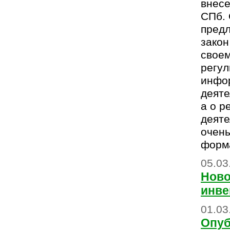
внес
СПб. 
пред
закон
свое
регул
инфо
деяте
а о р
деяте
очень
форм
05.03
Ново
инве
01.03
Опуб