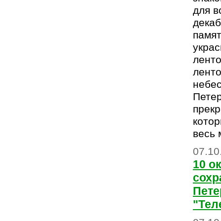
для в
декаб
памят
украс
ленто
ленто
небе
Петер
прекр
кото
весь 
07.10
10 о
сохр
Пете
"Тел