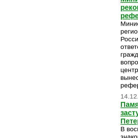
реко
реф
Мини
регио
Росси
ответ
гражд
вопро
центр
вынес
рефе
14.12
Памя
заст
Пете
В вос
знако