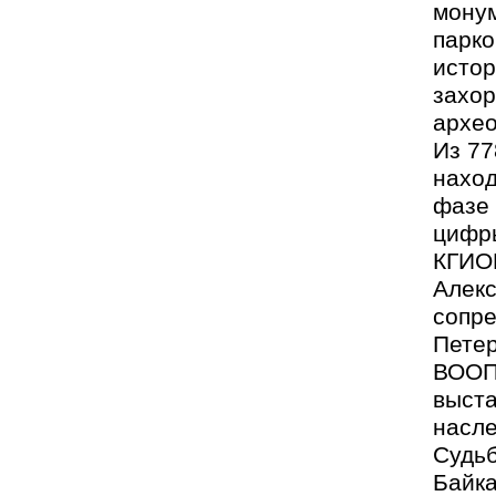
монум
парко
истор
захор
архео
Из 77
наход
фазе 
цифр
КГИО
Алекс
сопр
Петер
ВООП
выста
насле
Судьб
Байка