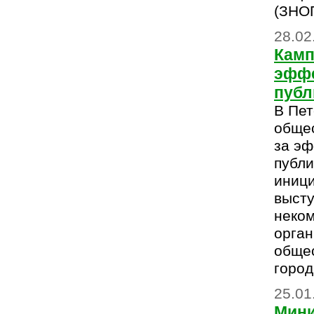
(ЗНОП
28.02
Камп
эффе
публ
В Пет
обще
за эф
публи
иниц
высту
неко
орган
обще
город
25.01
Мини