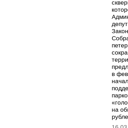
сквер
котор
Админ
депу
Закон
Собра
петер
сокр
терри
пред
в фев
начал
подде
парко
«голо
на об
рубл
16.03