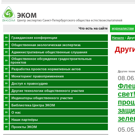
Что есть на сайте
журналистам
Гражданские конференции
Начало
:
Друг
Общественная экологическая экспертиза
Друг
Административные общественные слушания
Общественное обсуждение градостроительных
проектов
Разработка проектов нормативных актов
Другие техн
Мониторинг правоприменения
08.06
Доступ к правосудию
Флеш
Другие технологии общественного участия
свет
Индикаторы общественного участия
прош
Библиотека Центра ЭКОМ
защи
О нас
зеле
Наши партнёры
Проекты ЭКОМ
05.05