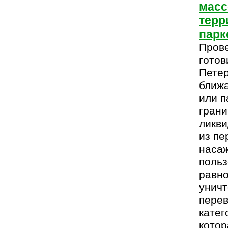
масс
терр
парк
Прове
готов
Петер
ближа
или п
грани
ликви
из пе
наса
польз
равно
уничт
перев
катег
котор