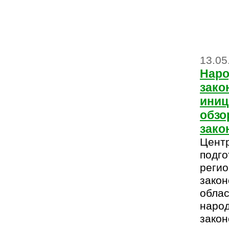
13.05
Наро
зако
иниц
обзо
зако
Цент
подго
регио
закон
обла
наро
закон