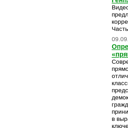
Генп
Видео
пред
корре
Часть
09.09
Опре
«пря
Совр
прям
отлич
класс
предс
демок
гражд
прини
в выр
ключ