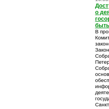
Дост
о де
госо
быть
В пр
Комит
закон
Закон
Собра
Пете
Собра
основ
обесп
инфо
деяте
госуд
Санкт