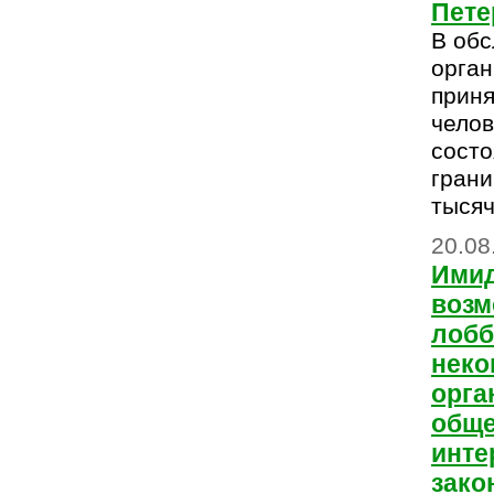
Пете
В обс
орга
приня
челов
состо
грани
тысяч
20.08
Имид
возм
лоб
неко
орга
общ
инте
зако