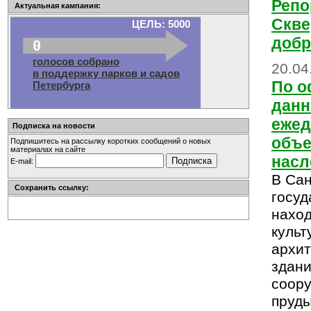
Репо
Актуальная кампания:
Скве
ЦЕЛЬ: 5000
доб
0
голосов собрано
20.04
в поддержку парков и садов
По 
Петербурга
данн
ежед
Подписка на новости
объе
Подпишитесь на рассылку коротких сообщений о новых
материалах на сайте
насл
E-mail:
В Сан
Сохранить ссылку:
госуд
наход
культ
архит
здан
соору
пруды