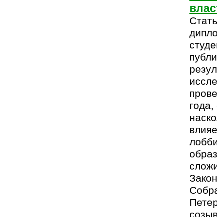
влас
Стать
дипл
студе
публи
резул
иссле
прове
года,
наск
влияе
лобби
образ
сложи
Закон
Собра
Петер
созыв