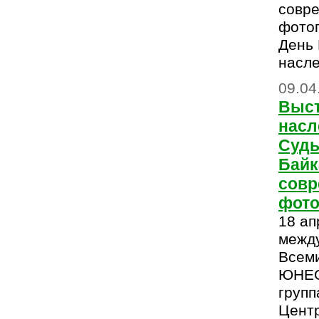
совр
фотог
День
насл
09.04
Выст
насл
Судь
Байк
сов
фото
18 ап
межд
Всем
ЮНЕС
групп
Цент